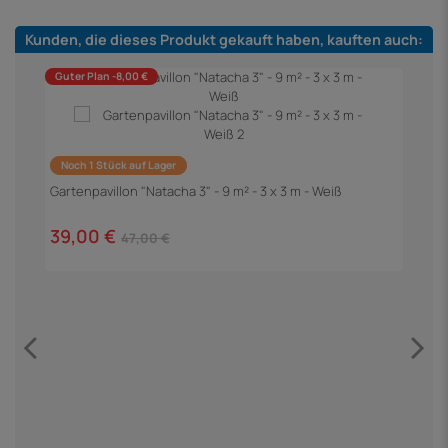
Kunden, die dieses Produkt gekauft haben, kauften auch:
Guter Plan -8,00 €
Noch 1 Stück auf Lager
G
Gartenpavillon "Natacha 3" - 9 m² - 3 x 3 m - Weiß
1
39,00 €
47,00 €