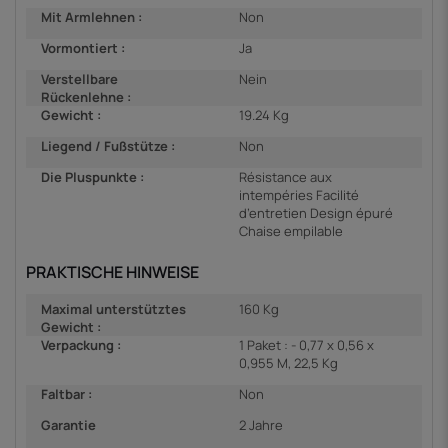
Mit Armlehnen :
Non
Vormontiert :
Ja
Verstellbare
Nein
Rückenlehne :
Gewicht :
19.24 Kg
Liegend / Fußstütze :
Non
Die Pluspunkte :
Résistance aux
intempéries Facilité
d’entretien Design épuré
Chaise empilable
PRAKTISCHE HINWEISE
Maximal unterstütztes
160 Kg
Gewicht :
Verpackung :
1 Paket : - 0,77 x 0,56 x
0,955 M, 22,5 Kg
Faltbar :
Non
Garantie
2 Jahre