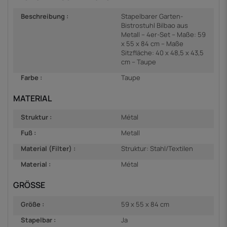
Beschreibung :
Stapelbarer Garten-
Bistrostuhl Bilbao aus
Metall – 4er-Set – Maße: 59
x 55 x 84 cm – Maße
Sitzfläche: 40 x 48,5 x 43,5
cm – Taupe
Farbe :
Taupe
MATERIAL
Struktur :
Métal
Fuß :
Metall
Material (Filter) :
Struktur: Stahl/Textilen
Material :
Métal
GRÖSSE
Größe :
59 x 55 x 84 cm
Stapelbar :
Ja