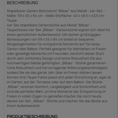
BESCHREIBUNG
Stapelbarer Garten-Bistrostuhl "Bilbao" aus Metall - 4er-Set -
Maße: 59 x 55 x 84 cm - Maße Sitzfläche: 40 x 48,5 x 43,5 cm -
Taupe
4er-Set stapelbare Gartenstühle aus Metall "Bilbao" -
TaupeDieses 4er-Set „Bilbao“ -Gartenstühle eignet sich ideal für
einen gemütlichen Außenbereich. Mit seinen großzügigen
Abmessungen von 59 x 55 x 84 cm bietet er bequeme
Sitzgelegenheiten für entspannte Momente auf Terrasse,
Garten oder Balkon. Perfekt geeignet für Mahlzeiten im Freien
oder gesellige Momente mit Freunden, besticht dieser Stuhl
durch sein schlichtes Design und seine Robustheit.Die aus
hochwertigem Metall gefertigten „Bilbao“ -Stühle garantieren
hohe Robustheit und hervorragende Witterungsbeständigkeit,
sodass Sie sie das ganze Jahr über im Freien stehen lassen
können.Ihre Taupe-Farbe passt sich jeder Einrichtung an, egal ob
im Garten, auf der Terrasse oder auf dem Balkon. Die Stühle
„Bilbao“ vereinen Komfort, Langlebigkeit und Schlichtheit und
sind die perfekte Wahl, um Ihre Momente der Entspannung im
Freien in vollen Zügen zu genießen.Kaufen Sie noch heute
dieses 4er-Set „ Bilbao“ -Stühle und machen Sie das Beste aus
Ihrem Außenbereich.
PRODUKTBESCHREIBUNG