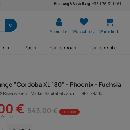
+33 1 76 31 11 61
Beratung & Bestellung :
g
Anmelden
Wunschliste
Warenkorb
mmer
Pools
Gartenhaus
Gartenmöbel
nge "Cordoba XL 180" - Phoenix - Fuchsia
2 Rezensionen
Marke: Habitat et Jardin
REF:
79385
00 €
543,00 €
-179,00 €
ür Ökosteuer
 :