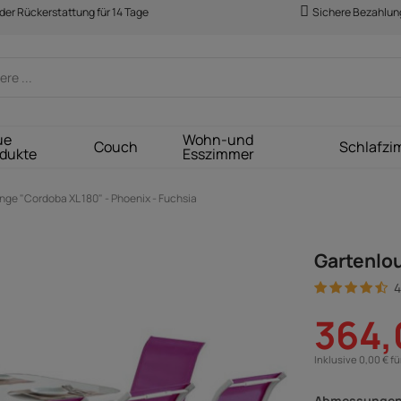
der Rückerstattung für 14 Tage
Sichere Bezahlun
ue
Wohn-und
Couch
Schlafzi
dukte
Esszimmer
nge "Cordoba XL 180" - Phoenix - Fuchsia
Gartenlou
4
364,
Inklusive 0,00 € f
Abmessungen