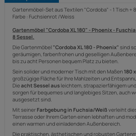
Gartenmöbel-Set aus Textilen "Cordoba" - 1 Tisch + 8 
Farbe : Fuchsienrot /Weiss
Gartenmöbel "Cordoba XL 180" - Phoenix - Fuschia -
8 Sessel.
Die Gartenmöbel
"Cordoba XL 180 - Phoenix"
sind so
geräumigen, farbenfrohen und geselligen Außenbereic
bis zu acht Personen bequem Platz zu bieten.
Sein solider und moderner Tisch mit den Maßen
180 x
großzügige Fläche für Ihre Mahlzeiten und Entspan
Die
acht Sessel aus
leichtem, strapazierfähigem un
sorgen für bequemes und langlebiges Sitzen, auch w
ausgesetzt sind.
Mit seiner
Farbgebung in Fuchsia/Weiß
verleiht di
Terrasse oder Ihrem Garten einen lebhaften und mo
einen warmen und einladenden Außenbereich.
Die praktischen, ästhetischen und robusten Garten