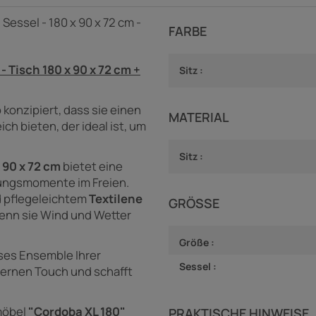
Sessel - 180 x 90 x 72 cm -
FARBE
 Tisch 180 x 90 x 72 cm +
Sitz :
 konzipiert, dass sie einen
MATERIAL
h bieten, der ideal ist, um
Sitz :
 90 x 72 cm
bietet eine
nungsmomente im Freien.
d pflegeleichtem
Textilene
GRÖSSE
enn sie Wind und Wetter
Größe :
eses Ensemble Ihrer
Sessel :
dernen Touch und schafft
möbel
"Cordoba XL 180"
PRAKTISCHE HINWEISE