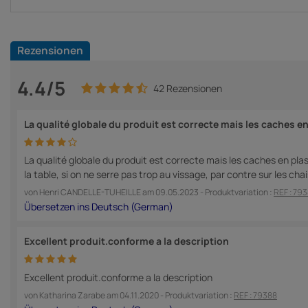
Rezensionen
4.4/5
42 Rezensionen
La qualité globale du produit est correcte mais les caches e
La qualité globale du produit est correcte mais les caches en plas
la table, si on ne serre pas trop au vissage, par contre sur les ch
von
Henri CANDELLE-TUHEILLE
am
09.05.2023
- Produktvariation :
REF : 79
Excellent produit.conforme a la description
Excellent produit.conforme a la description
von
Katharina Zarabe
am
04.11.2020
- Produktvariation :
REF : 79388