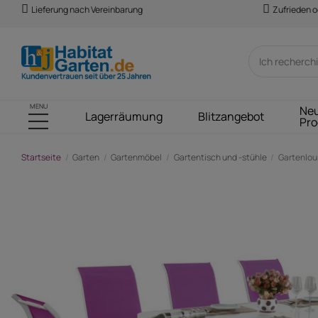
Lieferung nach Vereinbarung
Zufrieden o
MENU
Ne
Lagerräumung
Blitzangebot
Pro
Startseite
Garten
Gartenmöbel
Gartentisch und -stühle
Gartenlou
-179,00 €